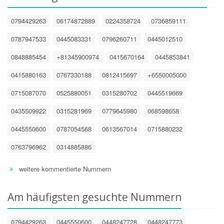
0794429263
06174872889
0224358724
0736859111
0787947533
0445083331
0796260711
0445012510
0848885454
+81345900974
0415670164
0445853841
0415880163
0767330188
0812415697
+6550005000
0715087070
0525880051
0315280702
0445519669
0435509922
0315281969
0779645980
068598658
0445550600
0787054568
0613567014
0715880232
0763796962
0314885886
weitere kommentierte Nummern
Am häufigsten gesuchte Nummern
0794429263
0445550600
0448247728
0448247773