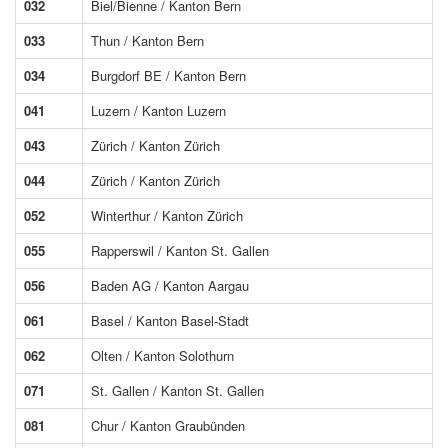
032
Biel/Bienne / Kanton Bern
033
Thun / Kanton Bern
034
Burgdorf BE / Kanton Bern
041
Luzern / Kanton Luzern
043
Zürich / Kanton Zürich
044
Zürich / Kanton Zürich
052
Winterthur / Kanton Zürich
055
Rapperswil / Kanton St. Gallen
056
Baden AG / Kanton Aargau
061
Basel / Kanton Basel-Stadt
062
Olten / Kanton Solothurn
071
St. Gallen / Kanton St. Gallen
081
Chur / Kanton Graubünden