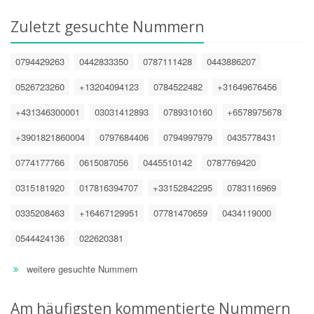
Zuletzt gesuchte Nummern
0794429263
0442833350
0787111428
0443886207
0526723260
+13204094123
0784522482
+31649676456
+431346300001
03031412893
0789310160
+6578975678
+3901821860004
0797684406
0794997979
0435778431
0774177766
0615087056
0445510142
0787769420
0315181920
017816394707
+33152842295
0783116969
0335208463
+16467129951
07781470659
0434119000
0544424136
022620381
weitere gesuchte Nummern
Am häufigsten kommentierte Nummern