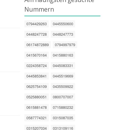
Nummern
0794429263
0445550600
0448247728
0448247773
06174872889
0794997979
0415670164
0415880163
0224358724
0445083331
0445853841
0445519669
0625754109
0435509922
0525880051
0800707007
0615881478
0715880232
0587774321
0315087035
0315207034
0313109116