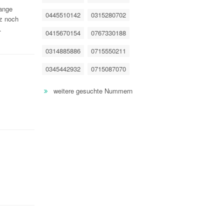
lange
0445510142
0315280702
lz noch
.
0415670154
0767330188
0314885886
0715550211
0345442932
0715087070
weitere gesuchte Nummern