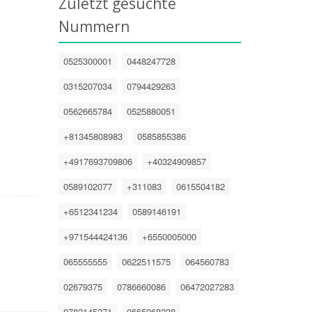
Zuletzt gesuchte
Nummern
0525300001
0448247728
0315207034
0794429263
0562665784
0525880051
+81345808983
0585855386
+4917693709806
+40324909857
0589102077
+311083
0615504182
+6512341234
0589146191
+971544424136
+6550005000
065555555
0622511575
064560783
02679375
0786660086
06472027283
0782145271
0665968238