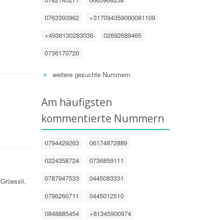
0763393962
+317094359000081109
+4936130283036
02692689465
0736170720
weitere gesuchte Nummern
Am häufigsten
kommentierte Nummern
0794429263
06174872889
0224358724
0736859111
0787947533
0445083331
 Grüessli,
0796260711
0445012510
0848885454
+81345900974