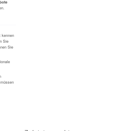
bote
en.
t kennen
n Sie
nnen Sie
ionale
n
d müssen