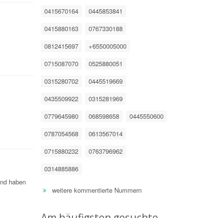
0415670164
0445853841
0415880163
0767330188
0812415697
+6550005000
0715087070
0525880051
0315280702
0445519669
0435509922
0315281969
0779645980
068598658
0445550600
0787054568
0613567014
0715880232
0763796962
0314885886
 und haben
weitere kommentierte Nummern
Am häufigsten gesuchte