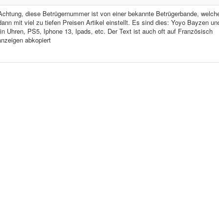
s! Achtung, diese Betrügernummer ist von einer bekannte Betrügerbande, welch
n mit viel zu tiefen Preisen Artikel einstellt. Es sind dies: Yoyo Bayzen un
n Uhren, PS5, Iphone 13, Ipads, etc. Der Text ist auch oft auf Französisch
anzeigen abkopiert