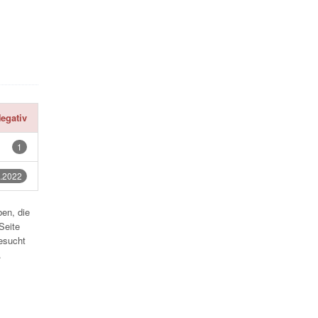
egativ
1
.2022
en, die
Seite
esucht
.