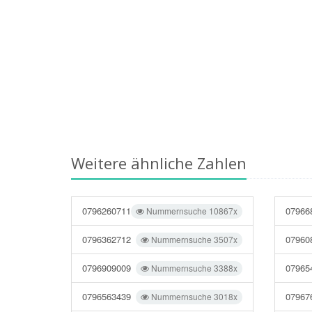
Weitere ähnliche Zahlen
0796260711
07966
Nummernsuche 10867x
0796362712
07960
Nummernsuche 3507x
0796909009
07965
Nummernsuche 3388x
0796563439
07967
Nummernsuche 3018x