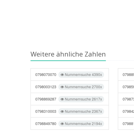
Weitere ähnliche Zahlen
0798070070
07988
Nummernsuche 4390x
0798003123
07985
Nummernsuche 2700x
0798869287
07987
Nummernsuche 2617x
0798310003
07984
Nummernsuche 2367x
0798849780
07988
Nummernsuche 2194x