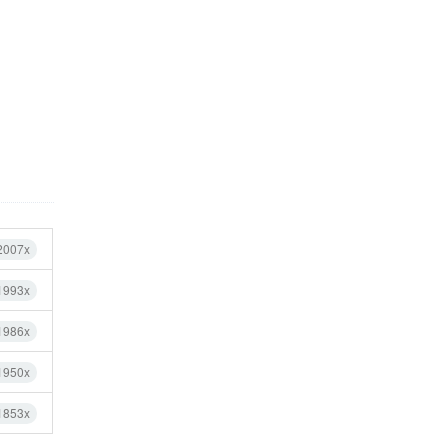
2007x
1993x
1986x
1950x
1853x