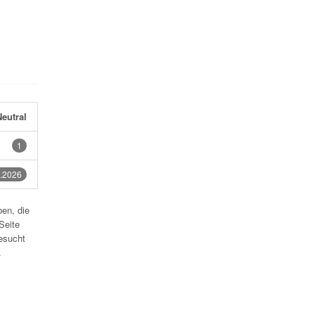
eutral
1
.2026
en, die
Seite
esucht
.