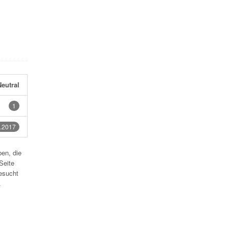
eutral
1
.2017
en, die
Seite
esucht
.