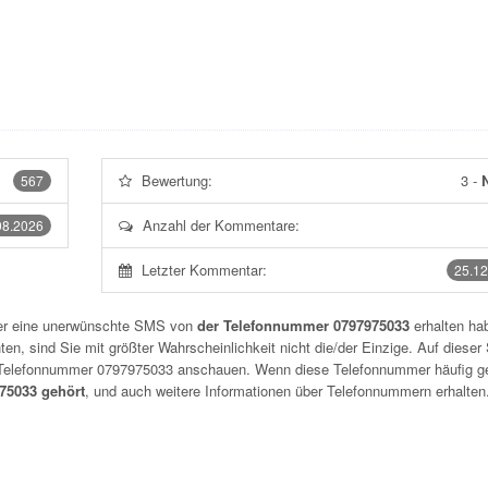
Bewertung:
3
-
N
567
Anzahl der Kommentare:
08.2026
Letzter Kommentar:
25.12
der eine unerwünschte SMS von
der Telefonnummer 0797975033
erhalten hab
n, sind Sie mit größter Wahrscheinlichkeit nicht die/der Einzige. Auf dieser 
r Telefonnummer
0797975033
anschauen. Wenn diese Telefonnummer häufig g
5033 gehört
, und auch weitere Informationen über Telefonnummern erhalten