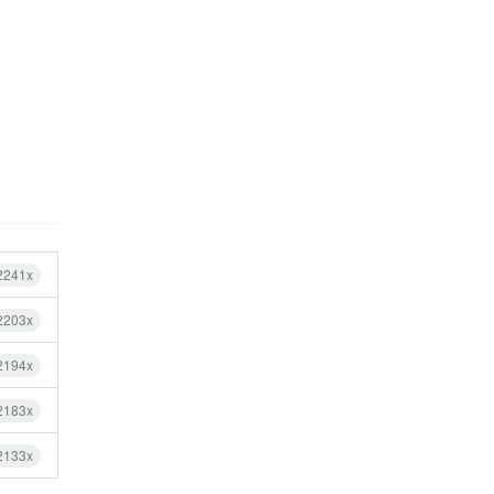
2241x
2203x
2194x
2183x
2133x