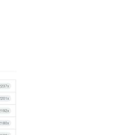
2237x
2201x
2192x
2180x