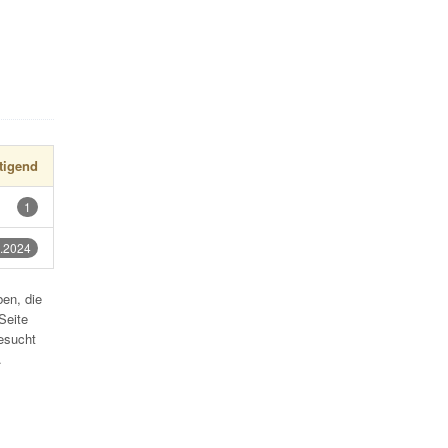
tigend
1
.2024
en, die
Seite
esucht
.