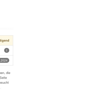
tigend
1
.2024
en, die
Seite
esucht
.