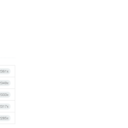
2361x
2349x
2333x
2317x
2285x