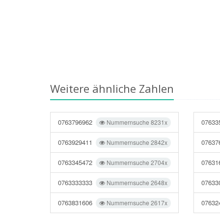
Weitere ähnliche Zahlen
0763796962
07633
Nummernsuche 8231x
0763929411
07637
Nummernsuche 2842x
0763345472
07631
Nummernsuche 2704x
0763333333
07633
Nummernsuche 2648x
0763831606
07632
Nummernsuche 2617x