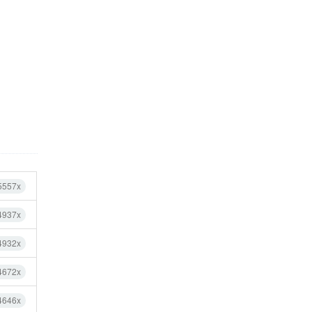
5557x
4937x
4932x
4672x
4646x