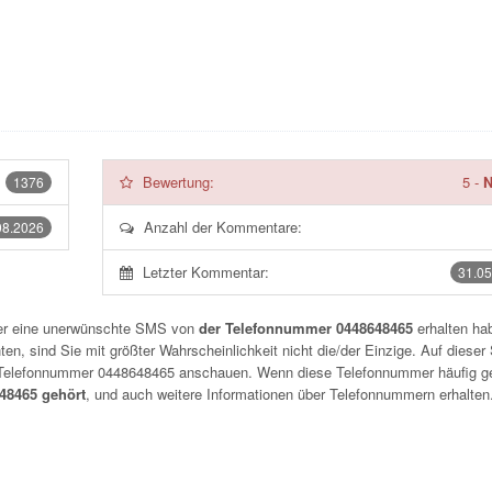
Bewertung:
5
-
N
1376
Anzahl der Kommentare:
08.2026
Letzter Kommentar:
31.05
der eine unerwünschte SMS von
der Telefonnummer 0448648465
erhalten hab
n, sind Sie mit größter Wahrscheinlichkeit nicht die/der Einzige. Auf dieser 
r Telefonnummer
0448648465
anschauen. Wenn diese Telefonnummer häufig g
8465 gehört
, und auch weitere Informationen über Telefonnummern erhalten