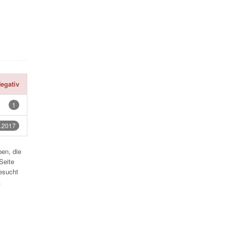
egativ
1
.2017
en, die
Seite
esucht
.