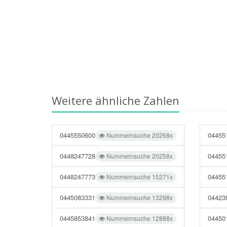
Weitere ähnliche Zahlen
0445550600
04455
Nummernsuche 20268x
0448247728
04455
Nummernsuche 20258x
0448247773
04455
Nummernsuche 15271x
0445083331
04423
Nummernsuche 13298x
0445853841
04450
Nummernsuche 12888x