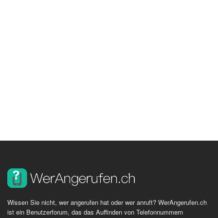
Wissen Sie nicht, wer angerufen hat oder wer anruft? WerAngerufen.ch
ist ein Benutzerforum, das das Auffinden von Telefonnummern