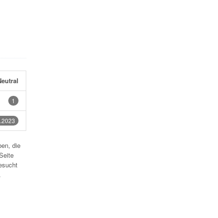
eutral
1
.2023
en, die
Seite
esucht
.