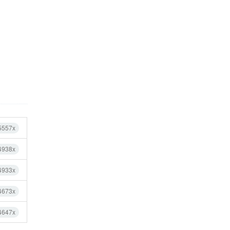
5557x
4938x
4933x
4673x
4647x