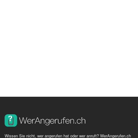
Wissen Sie nicht, wer angerufen hat oder wer anruft? WerAngerufen.ch