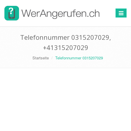
Toggle
navigat
Telefonnummer 0315207029,
+41315207029
Startseite
Telefonnummer 0315207029