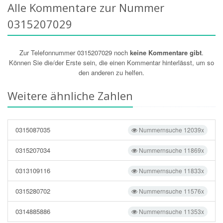
Alle Kommentare zur Nummer
0315207029
Zur Telefonnummer 0315207029 noch
keine Kommentare gibt
.
Können Sie die/der Erste sein, die einen Kommentar hinterlässt, um so
den anderen zu helfen.
Weitere ähnliche Zahlen
0315087035
Nummernsuche 12039x
0315207034
Nummernsuche 11869x
0313109116
Nummernsuche 11833x
0315280702
Nummernsuche 11576x
0314885886
Nummernsuche 11353x