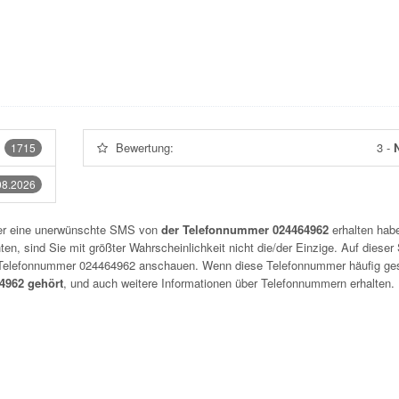
Bewertung:
3
-
N
1715
08.2026
der eine unerwünschte SMS von
der Telefonnummer 024464962
erhalten habe
n, sind Sie mit größter Wahrscheinlichkeit nicht die/der Einzige. Auf dieser 
r Telefonnummer
024464962
anschauen. Wenn diese Telefonnummer häufig ge
4962 gehört
, und auch weitere Informationen über Telefonnummern erhalten.