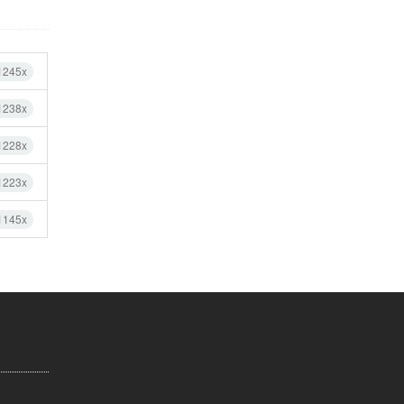
1245x
1238x
1228x
1223x
1145x