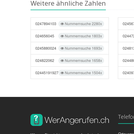
Weitere ähnliche Zahlen
0247894103
02456
Nummernsuche 2280x
024656045
02447
Nummernsuche 1803x
0245880024
02481
Nummernsuche 1693x
024822062
02448
Nummernsuche 1658x
02445191927
02409
Nummernsuche 1504x
Telef
Ortsvorw