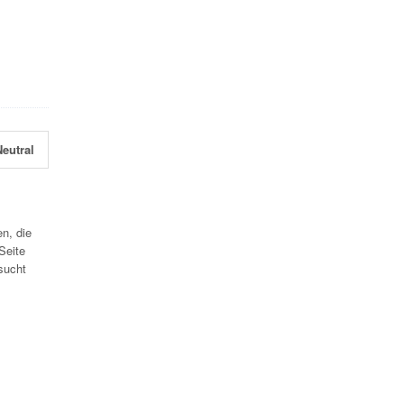
eutral
n, die
Seite
sucht