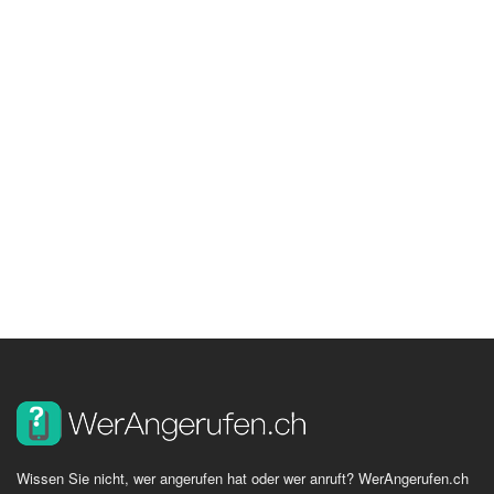
Wissen Sie nicht, wer angerufen hat oder wer anruft? WerAngerufen.ch