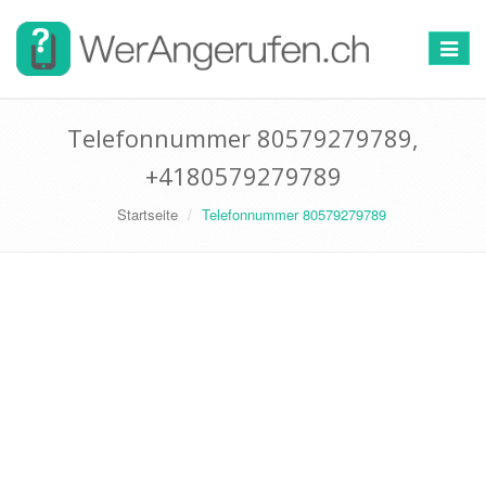
Toggle
navigat
Telefonnummer 80579279789,
+4180579279789
Startseite
Telefonnummer 80579279789