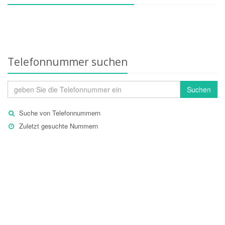
Telefonnummer suchen
Suchen
Suche von Telefonnummern
Zuletzt gesuchte Nummern