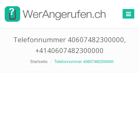
Toggle
navigat
Telefonnummer 40607482300000,
+4140607482300000
Startseite
Telefonnummer 40607482300000