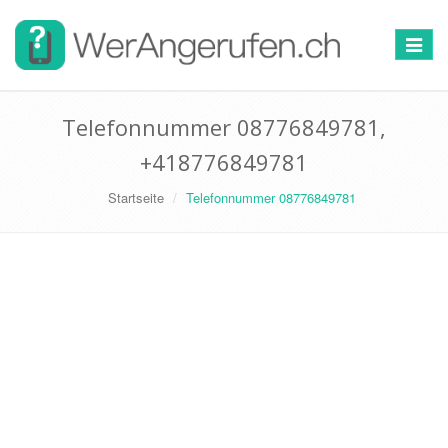
Toggle
navigat
Telefonnummer 08776849781,
+418776849781
Startseite
Telefonnummer 08776849781