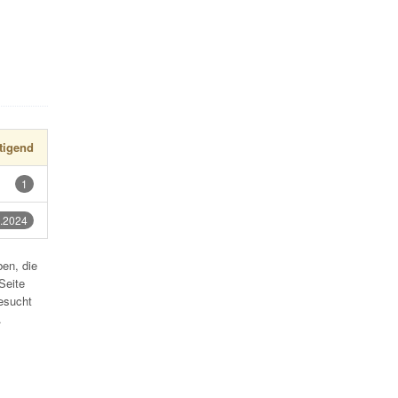
tigend
1
.2024
en, die
Seite
esucht
.