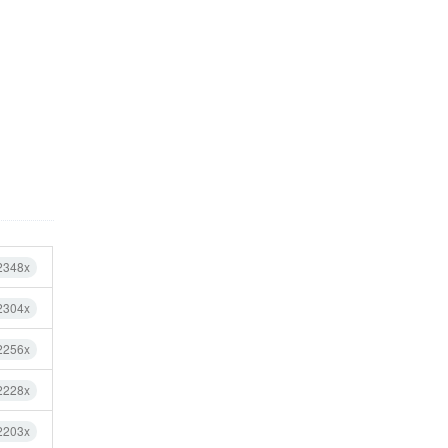
2348x
2304x
2256x
2228x
2203x