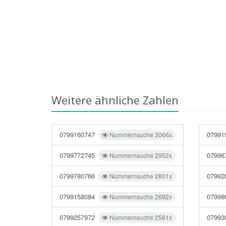
Weitere ähnliche Zahlen
0799160747
07991
Nummernsuche 3066x
0799772745
07996
Nummernsuche 2952x
0799780766
07992
Nummernsuche 2801x
0799158084
07998
Nummernsuche 2692x
0799257972
07993
Nummernsuche 2581x