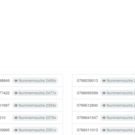
98849
0799039013
Nummernsuche 2495x
Nummernsuche 
77422
0799095599
Nummernsuche 2477x
Nummernsuche 
01687
0799512840
Nummernsuche 2394x
Nummernsuche 
610
0799641547
Nummernsuche 2379x
Nummernsuche 
09995
0799311013
Nummernsuche 2351x
Nummernsuche 