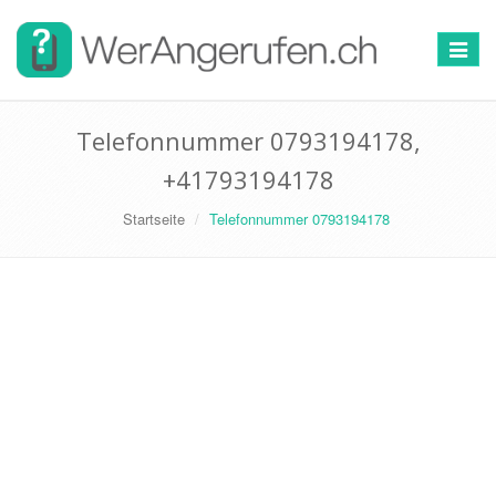
Toggle
navigat
Telefonnummer 0793194178,
+41793194178
Startseite
Telefonnummer 0793194178