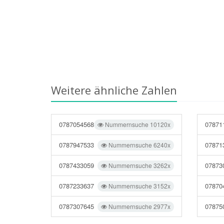
Weitere ähnliche Zahlen
0787054568
07871
Nummernsuche 10120x
0787947533
07871
Nummernsuche 6240x
0787433059
07873
Nummernsuche 3262x
0787233637
07870
Nummernsuche 3152x
0787307645
07875
Nummernsuche 2977x