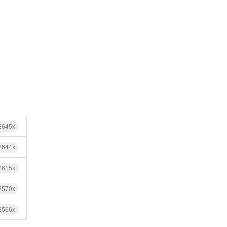
2645x
2644x
2615x
2570x
2566x