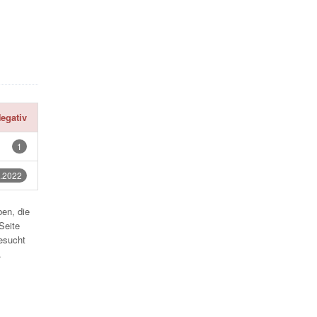
egativ
1
.2022
en, die
Seite
esucht
.