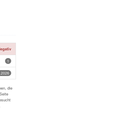
egativ
1
.2026
en, die
Seite
esucht
.