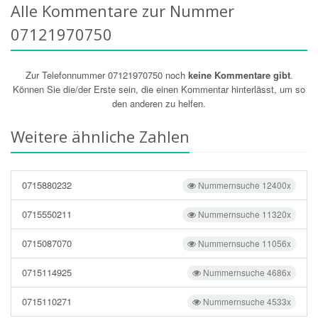
Alle Kommentare zur Nummer
07121970750
Zur Telefonnummer 07121970750 noch
keine Kommentare gibt
.
Können Sie die/der Erste sein, die einen Kommentar hinterlässt, um so
den anderen zu helfen.
Weitere ähnliche Zahlen
0715880232
Nummernsuche 12400x
0715550211
Nummernsuche 11320x
0715087070
Nummernsuche 11056x
0715114925
Nummernsuche 4686x
0715110271
Nummernsuche 4533x