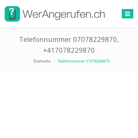
Toggle
navigat
Telefonnummer 07078229870,
+417078229870
Startseite
Telefonnummer 07078229870