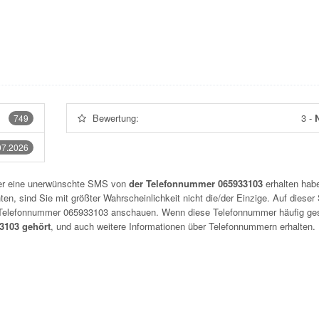
Bewertung:
3
-
N
749
07.2026
der eine unerwünschte SMS von
der Telefonnummer 065933103
erhalten habe
n, sind Sie mit größter Wahrscheinlichkeit nicht die/der Einzige. Auf dieser 
r Telefonnummer
065933103
anschauen. Wenn diese Telefonnummer häufig ge
3103 gehört
, und auch weitere Informationen über Telefonnummern erhalten.