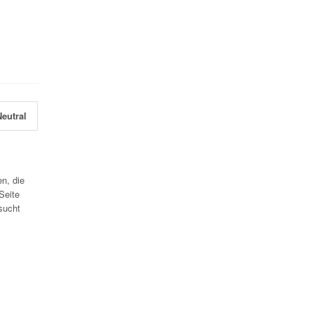
eutral
n, die
Seite
sucht