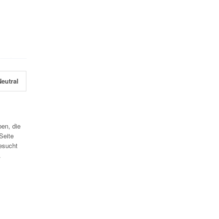
eutral
en, die
Seite
esucht
.