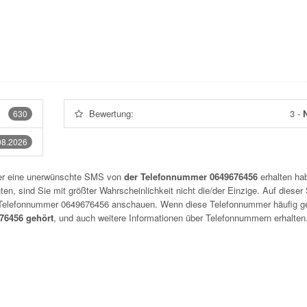
Bewertung:
3
-
N
630
08.2026
der eine unerwünschte SMS von
der Telefonnummer 0649676456
erhalten hab
n, sind Sie mit größter Wahrscheinlichkeit nicht die/der Einzige. Auf dieser 
r Telefonnummer
0649676456
anschauen. Wenn diese Telefonnummer häufig g
6456 gehört
, und auch weitere Informationen über Telefonnummern erhalten