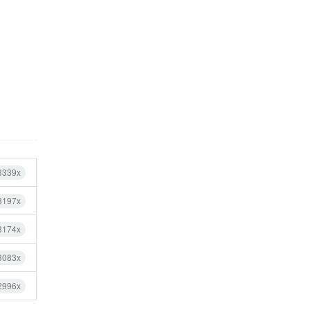
3339x
3197x
3174x
3083x
2996x