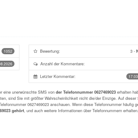
Bewertung:
3
-
N
1052
Anzahl der Kommentare:
08.2026
Letzter Kommentar:
17.03
der eine unerwünschte SMS von
der Telefonnummer 0627469023
erhalten hab
n, sind Sie mit größter Wahrscheinlichkeit nicht die/der Einzige. Auf dieser 
r Telefonnummer
0627469023
anschauen. Wenn diese Telefonnummer häufig g
9023 gehört
, und auch weitere Informationen über Telefonnummern erhalten