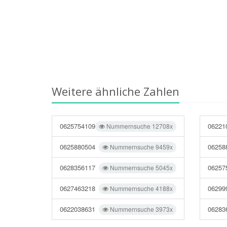
Weitere ähnliche Zahlen
0625754109
06221
Nummernsuche 12708x
0625880504
06258
Nummernsuche 9459x
0628356117
06257
Nummernsuche 5045x
0627463218
06299
Nummernsuche 4188x
0622038631
06283
Nummernsuche 3973x