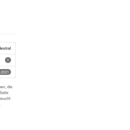
eutral
1
.2021
en, die
Seite
esucht
.