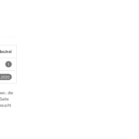
eutral
1
.2020
en, die
Seite
esucht
.