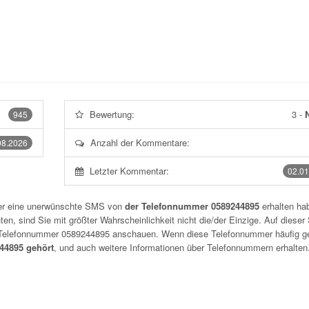
Bewertung:
3
-
N
945
Anzahl der Kommentare:
08.2026
Letzter Kommentar:
02.01
der eine unerwünschte SMS von
der Telefonnummer 0589244895
erhalten hab
n, sind Sie mit größter Wahrscheinlichkeit nicht die/der Einzige. Auf dieser 
r Telefonnummer
0589244895
anschauen. Wenn diese Telefonnummer häufig g
4895 gehört
, und auch weitere Informationen über Telefonnummern erhalten