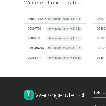
Weitere ähnliche Zahlen
05869751235
05864
Nummernsuche 1489x
0586779611
05866
Nummernsuche 1463x
05861165
05868
Nummernsuche 1160x
0586434764
05868
Nummernsuche 1130x
0586434771
05864
Nummernsuche 1053x
Telef
Ortsvorw