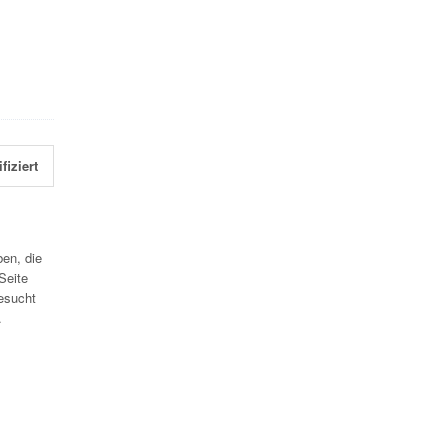
fiziert
en, die
Seite
esucht
.