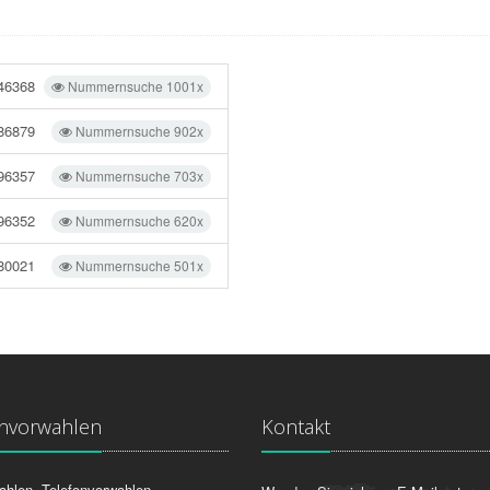
46368
Nummernsuche 1001x
86879
Nummernsuche 902x
96357
Nummernsuche 703x
96352
Nummernsuche 620x
80021
Nummernsuche 501x
onvorwahlen
Kontakt
ahlen, Telefonvorwahlen