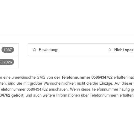
Bewertung:
0
-
Nicht spezi
1087
08.2026
der eine unerwünschte SMS von
der Telefonnummer 0586434762
erhalten hab
n, sind Sie mit größter Wahrscheinlichkeit nicht die/der Einzige. Auf dieser 
r Telefonnummer
0586434762
anschauen. Wenn diese Telefonnummer häufig g
4762 gehört
, und auch weitere Informationen über Telefonnummern erhalten