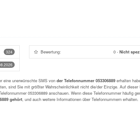
Bewertung:
0
-
Nicht spezi
324
08.2026
der eine unerwünschte SMS von
der Telefonnummer 053306889
erhalten habe
n, sind Sie mit größter Wahrscheinlichkeit nicht die/der Einzige. Auf dieser 
r Telefonnummer
053306889
anschauen. Wenn diese Telefonnummer häufig ge
6889 gehört
, und auch weitere Informationen über Telefonnummern erhalten.