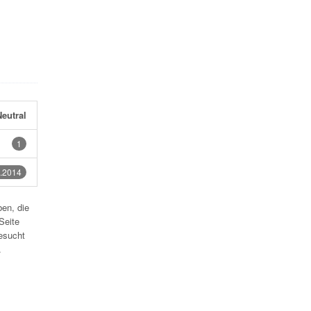
eutral
1
.2014
en, die
Seite
esucht
.