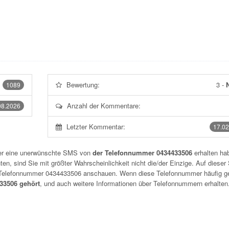
Bewertung:
3
-
N
1089
Anzahl der Kommentare:
08.2026
Letzter Kommentar:
17.02
der eine unerwünschte SMS von
der Telefonnummer 0434433506
erhalten hab
n, sind Sie mit größter Wahrscheinlichkeit nicht die/der Einzige. Auf dieser 
r Telefonnummer
0434433506
anschauen. Wenn diese Telefonnummer häufig g
3506 gehört
, und auch weitere Informationen über Telefonnummern erhalten