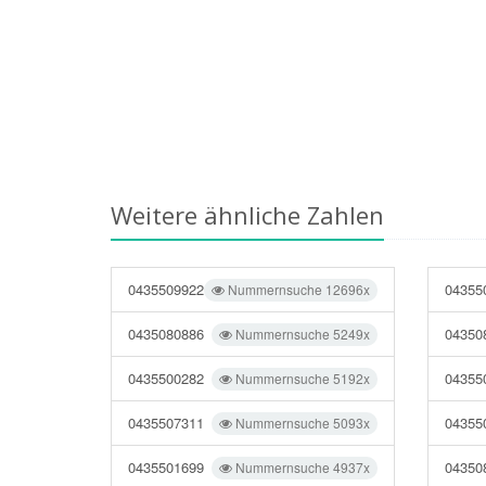
Weitere ähnliche Zahlen
0435509922
04355
Nummernsuche 12696x
0435080886
04350
Nummernsuche 5249x
0435500282
04355
Nummernsuche 5192x
0435507311
04355
Nummernsuche 5093x
0435501699
04350
Nummernsuche 4937x