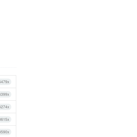
4479x
4399x
4274x
3615x
3590x