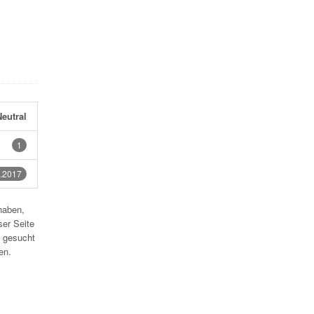
eutral
1
.2017
haben,
ser Seite
 gesucht
en.