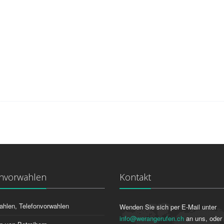
onvorwahlen
Kontakt
ahlen, Telefonvorwahlen
Wenden Sie sich per E-Mail unter
info@werangerufen.ch
an uns, oder 