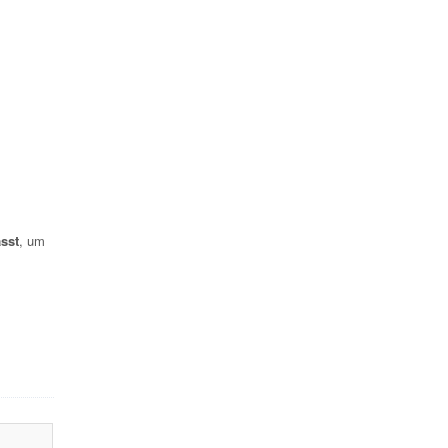
sst
, um