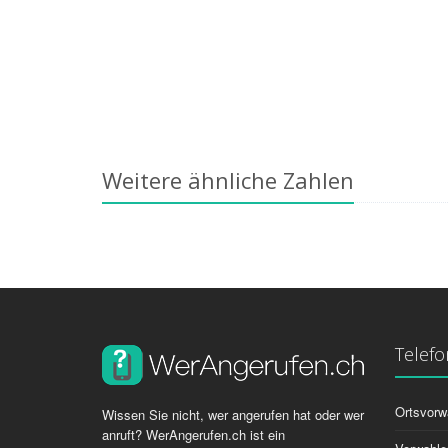
Weitere ähnliche Zahlen
Telef
Ortsvorw
Wissen Sie nicht, wer angerufen hat oder wer
anruft? WerAngerufen.ch ist ein