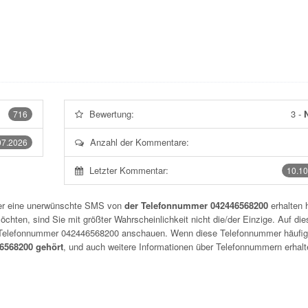
Bewertung:
3
-
N
716
Anzahl der Kommentare:
07.2026
Letzter Kommentar:
10.10
der eine unerwünschte SMS von
der Telefonnummer 042446568200
erhalten 
chten, sind Sie mit größter Wahrscheinlichkeit nicht die/der Einzige. Auf die
r Telefonnummer
042446568200
anschauen. Wenn diese Telefonnummer häufig
568200 gehört
, und auch weitere Informationen über Telefonnummern erhalt