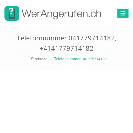
Toggle
navigat
Telefonnummer 041779714182,
+4141779714182
Startseite
Telefonnummer 041779714182