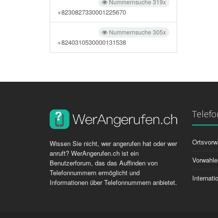
Nummernsuche 319x
+8230827330001225670
Nummernsuche 305x
+8240310530000131538
Telef
Ortsvorw
Wissen Sie nicht, wer angerufen hat oder wer
anruft? WerAngerufen.ch ist ein
Vorwahle
Benutzerforum, das das Auffinden von
Telefonnummern ermöglicht und
Internat
Informationen über Telefonnummern anbietet.