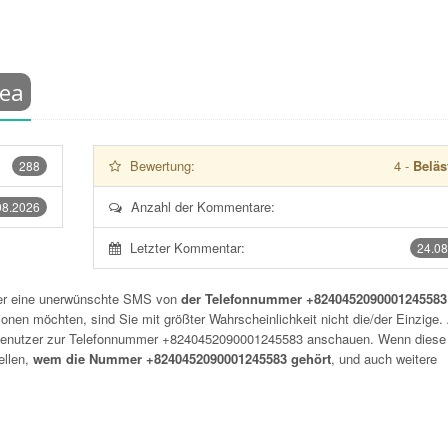
ea
Bewertung:
4
-
Beläs
288
Anzahl der Kommentare:
08.2026
Letzter Kommentar:
24.08
der eine unerwünschte SMS von
der Telefonnummer +8240452090001245583
onen möchten, sind Sie mit größter Wahrscheinlichkeit nicht die/der Einzige.
 Benutzer zur Telefonnummer
+8240452090001245583
anschauen. Wenn diese
ellen,
wem die Nummer +8240452090001245583 gehört
, und auch weitere