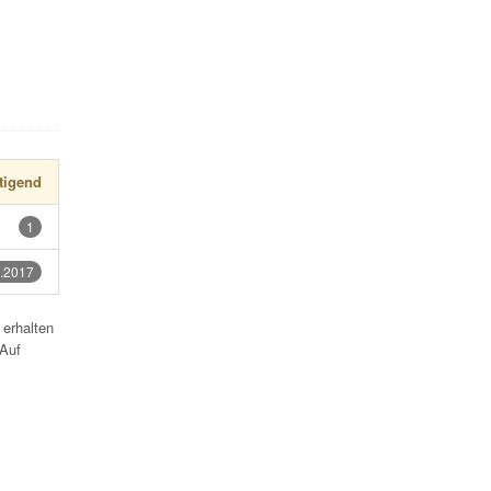
tigend
1
.2017
erhalten
 Auf