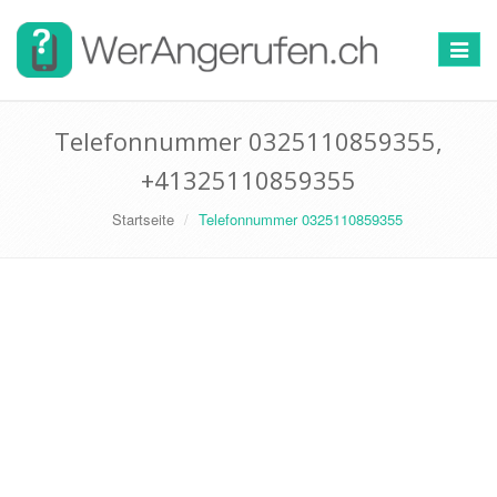
Toggle
navigat
Telefonnummer 0325110859355,
+41325110859355
Startseite
Telefonnummer 0325110859355