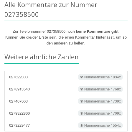
Alle Kommentare zur Nummer
027358500
Zur Telefonnummer 027358500 noch
keine Kommentare gibt
.
Können Sie die/der Erste sein, die einen Kommentar hinterlässt, um so
den anderen zu helfen.
Weitere ähnliche Zahlen
027622303
Nummernsuche 1834x
0278913540
Nummernsuche 1768x
027407663
Nummernsuche 1739x
0279322866
Nummernsuche 1709x
0273229477
Nummernsuche 1554x