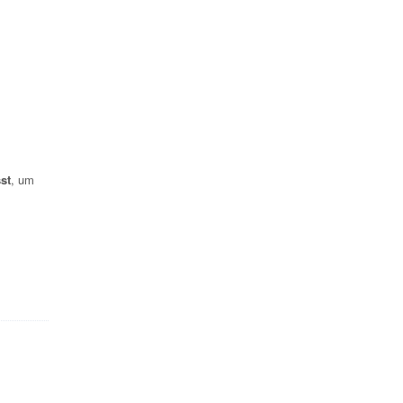
st
, um