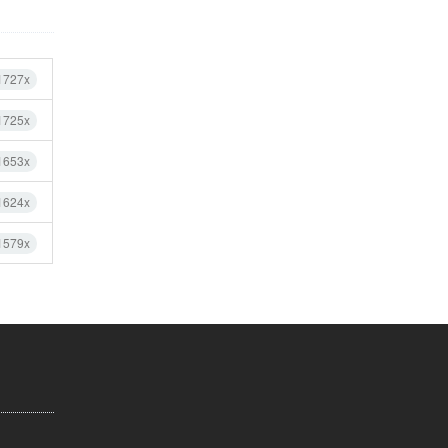
1727x
1725x
1653x
1624x
1579x