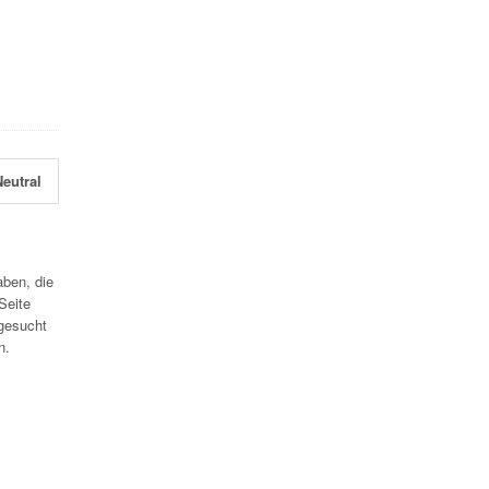
eutral
aben, die
Seite
gesucht
n.