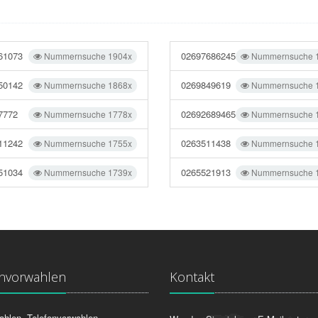
61073
02697686245
Nummernsuche 1904x
Nummernsuche 
50142
0269849619
Nummernsuche 1868x
Nummernsuche 
7772
02692689465
Nummernsuche 1778x
Nummernsuche 
11242
0263511438
Nummernsuche 1755x
Nummernsuche 
51034
0265521913
Nummernsuche 1739x
Nummernsuche 
onvorwahlen
Kontakt
ahlen, Telefonvorwahlen