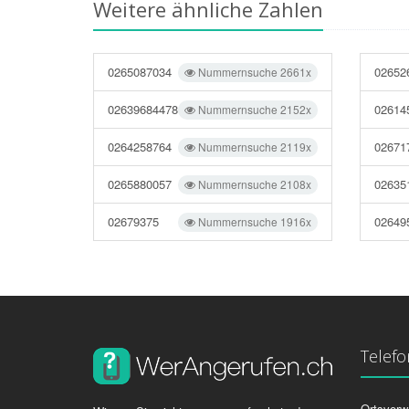
Weitere ähnliche Zahlen
0265087034
02652
Nummernsuche 2661x
02639684478
02614
Nummernsuche 2152x
0264258764
02671
Nummernsuche 2119x
0265880057
02635
Nummernsuche 2108x
02679375
02649
Nummernsuche 1916x
Telef
Ortsvorw