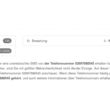
Bewertung:
3
-
N
745
07.2026
der eine unerwünschte SMS von
der Telefonnummer 02697688545
erhalten h
n, sind Sie mit größter Wahrscheinlichkeit nicht die/der Einzige. Auf dieser 
r Telefonnummer
02697688545
anschauen. Wenn diese Telefonnummer häufig 
88545 gehört
, und auch weitere Informationen über Telefonnummern erhalte