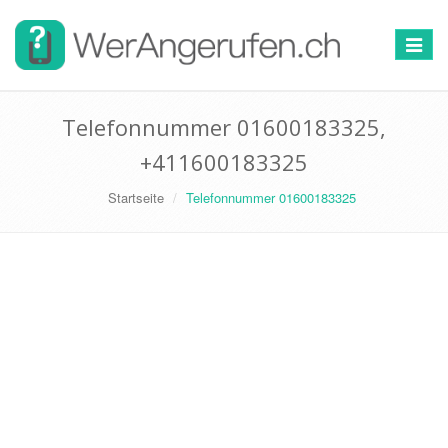
Toggle
navigat
Telefonnummer 01600183325,
+411600183325
Startseite
Telefonnummer 01600183325