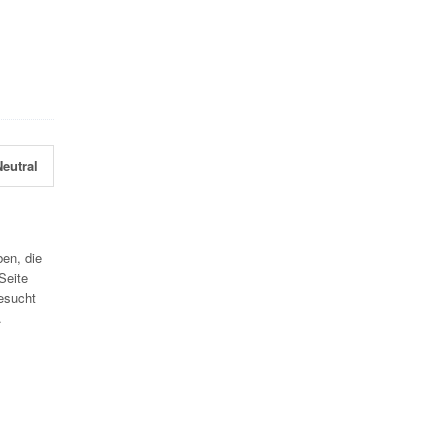
eutral
en, die
Seite
esucht
.