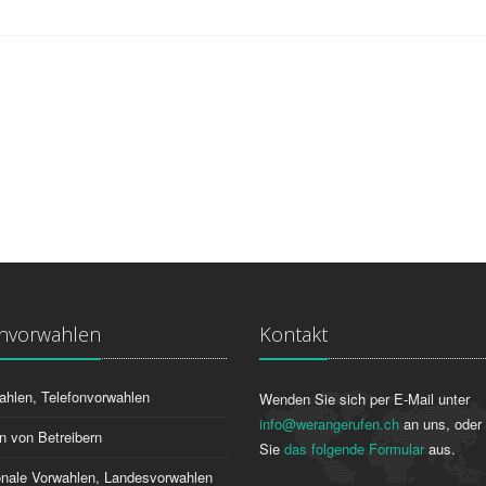
onvorwahlen
Kontakt
ahlen, Telefonvorwahlen
Wenden Sie sich per E-Mail unter
info@werangerufen.ch
an uns, oder 
n von Betreibern
Sie
das folgende Formular
aus.
ionale Vorwahlen, Landesvorwahlen