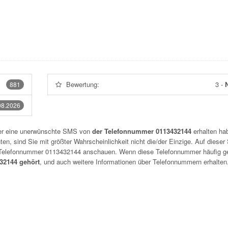
Bewertung:
3
-
N
881
08.2026
der eine unerwünschte SMS von
der Telefonnummer 0113432144
erhalten hab
n, sind Sie mit größter Wahrscheinlichkeit nicht die/der Einzige. Auf dieser 
r Telefonnummer
0113432144
anschauen. Wenn diese Telefonnummer häufig g
2144 gehört
, und auch weitere Informationen über Telefonnummern erhalten