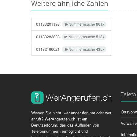
Weitere ähnliche Zahlen
01133201193
Nummernsuche 861x
01133283823
Nummernsuche 513x
01132166621
Nummernsuche 435x
Telef
Ortsvorw
Wissen Sie nicht, wer angerufen hat oder wer
anruft? WerAngerufen.ch ist ein
Vorwahle
Benutzerforum, das das Auffinden von
Telefonnummern ermöglicht und
Internat