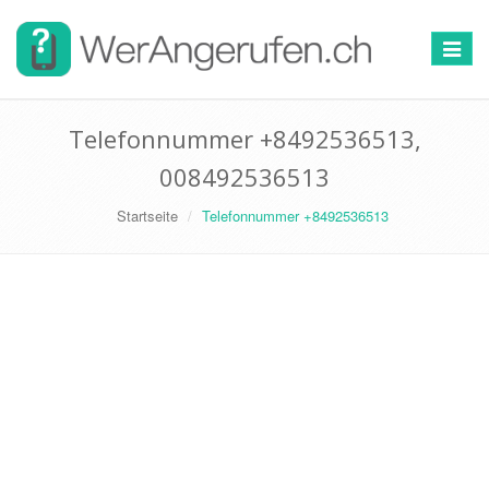
Toggle
navigat
Telefonnummer +8492536513,
008492536513
Startseite
Telefonnummer +8492536513