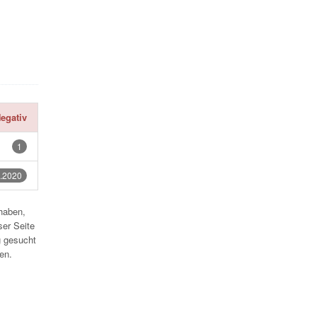
egativ
1
.2020
haben,
ser Seite
 gesucht
en.