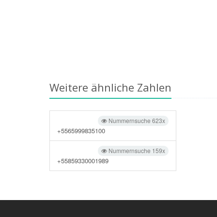
Weitere ähnliche Zahlen
Nummernsuche 623x
+5565999835100
Nummernsuche 159x
+55859330001989