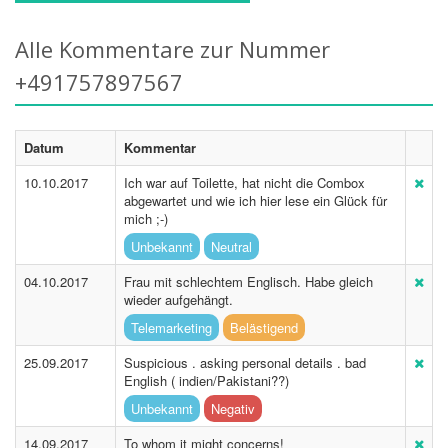
Alle Kommentare zur Nummer
+491757897567
Datum
Kommentar
10.10.2017
Ich war auf Toilette, hat nicht die Combox
abgewartet und wie ich hier lese ein Glück für
mich ;-)
Unbekannt
Neutral
04.10.2017
Frau mit schlechtem Englisch. Habe gleich
wieder aufgehängt.
Telemarketing
Belästigend
25.09.2017
Suspicious . asking personal details . bad
English ( indien/Pakistani??)
Unbekannt
Negativ
14.09.2017
To whom it might concerns!